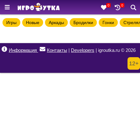
0
0
Игры
Новые
Аркады
Бродилки
Гонки
Стреля
Информация
Контакты
|
Developers
| igroutka.ru © 2026
12+