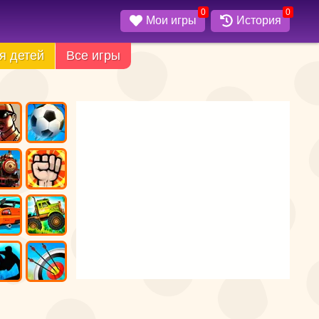
0
0
Мои игры
История
я детей
Все игры