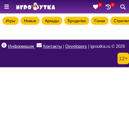
0
0
Игры
Новые
Аркады
Бродилки
Гонки
Стреля
Информация
Контакты
|
Developers
| igroutka.ru © 2026
12+