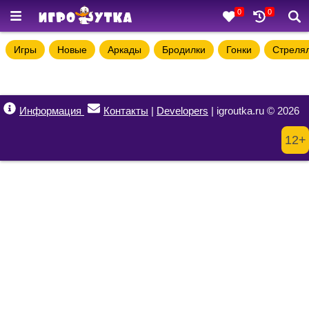
0
0
Игры
Новые
Аркады
Бродилки
Гонки
Стреля
Информация
Контакты
|
Developers
| igroutka.ru © 2026
12+