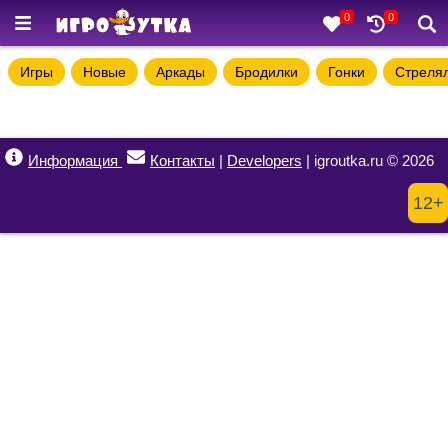
0
0
Игры
Новые
Аркады
Бродилки
Гонки
Стреля
Информация
Контакты
|
Developers
| igroutka.ru © 2026
12+