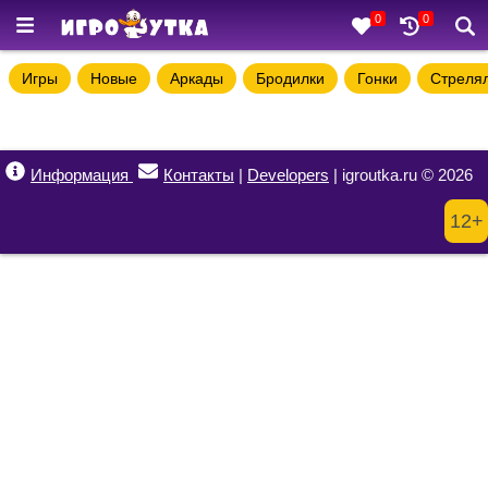
0
0
Игры
Новые
Аркады
Бродилки
Гонки
Стреля
Информация
Контакты
|
Developers
| igroutka.ru © 2026
12+