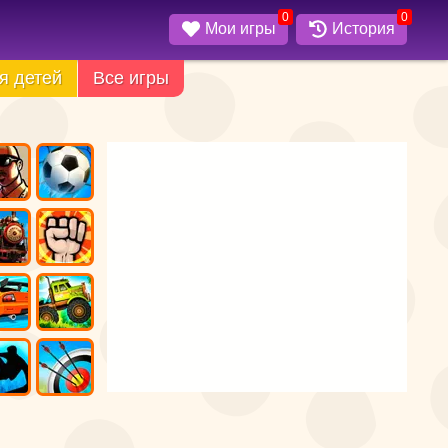
0
0
Мои игры
История
я детей
Все игры