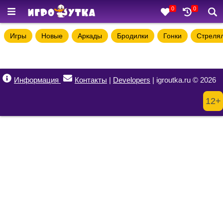
0
0
Игры
Новые
Аркады
Бродилки
Гонки
Стреля
Информация
Контакты
|
Developers
| igroutka.ru © 2026
12+