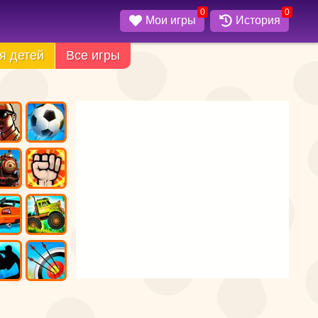
0
0
Мои игры
История
я детей
Все игры