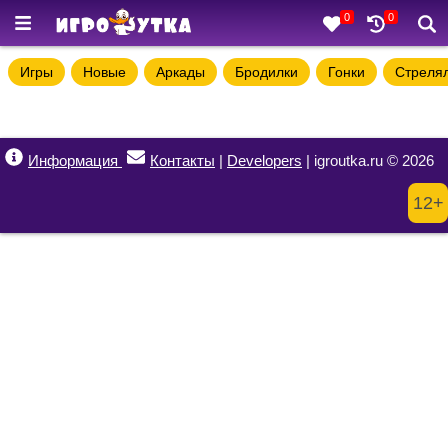
0
0
Игры
Новые
Аркады
Бродилки
Гонки
Стреля
Информация
Контакты
|
Developers
| igroutka.ru © 2026
12+