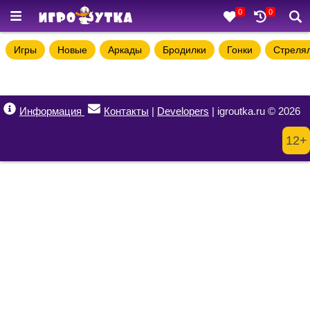
0
0
Игры
Новые
Аркады
Бродилки
Гонки
Стреля
Информация
Контакты
|
Developers
| igroutka.ru © 2026
12+