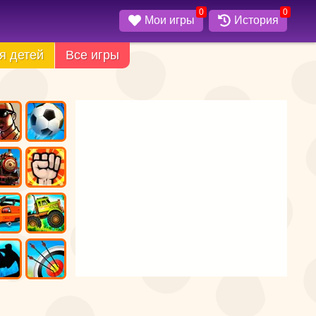
0
0
Мои игры
История
я детей
Все игры