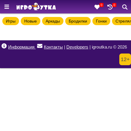
0
0
Игры
Новые
Аркады
Бродилки
Гонки
Стреля
Информация
Контакты
|
Developers
| igroutka.ru © 2026
12+