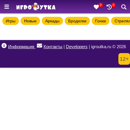
0
0
Игры
Новые
Аркады
Бродилки
Гонки
Стреля
Информация
Контакты
|
Developers
| igroutka.ru © 2026
12+