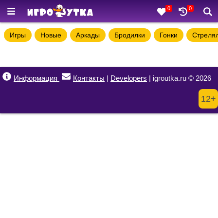
0
0
Игры
Новые
Аркады
Бродилки
Гонки
Стреля
Информация
Контакты
|
Developers
| igroutka.ru © 2026
12+