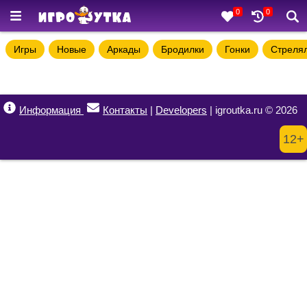
0
0
Игры
Новые
Аркады
Бродилки
Гонки
Стреля
Информация
Контакты
|
Developers
| igroutka.ru © 2026
12+