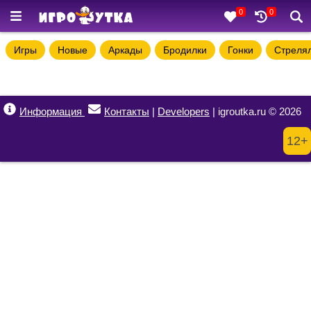
0
0
Игры
Новые
Аркады
Бродилки
Гонки
Стреля
Информация
Контакты
|
Developers
| igroutka.ru © 2026
12+