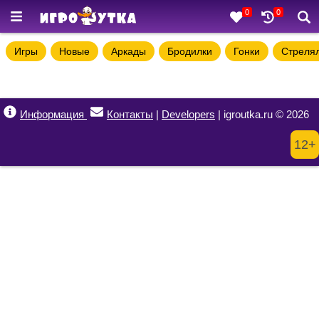
0
0
Игры
Новые
Аркады
Бродилки
Гонки
Стреля
Информация
Контакты
|
Developers
| igroutka.ru © 2026
12+