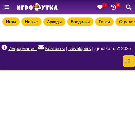
0
0
Игры
Новые
Аркады
Бродилки
Гонки
Стреля
Информация
Контакты
|
Developers
| igroutka.ru © 2026
12+