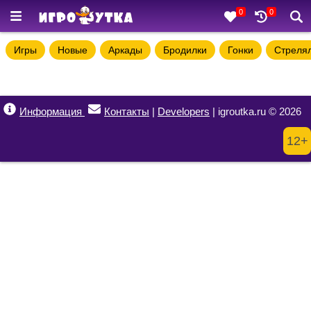
0
0
Игры
Новые
Аркады
Бродилки
Гонки
Стреля
Информация
Контакты
|
Developers
| igroutka.ru © 2026
12+