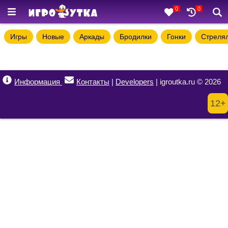
0
0
Игры
Новые
Аркады
Бродилки
Гонки
Стреля
Информация
Контакты
|
Developers
| igroutka.ru © 2026
12+