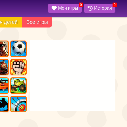
0
0
Мои игры
История
я детей
Все игры