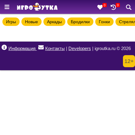
0
0
Игры
Новые
Аркады
Бродилки
Гонки
Стреля
Информация
Контакты
|
Developers
| igroutka.ru © 2026
12+