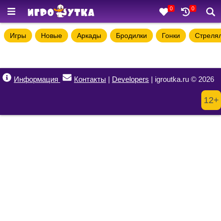
0
0
Игры
Новые
Аркады
Бродилки
Гонки
Стреля
Информация
Контакты
|
Developers
| igroutka.ru © 2026
12+