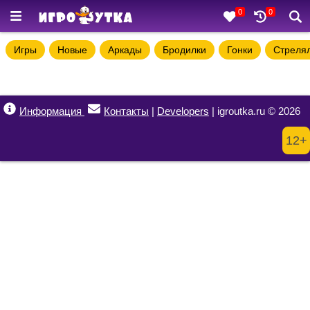
0
0
Игры
Новые
Аркады
Бродилки
Гонки
Стреля
Информация
Контакты
|
Developers
| igroutka.ru © 2026
12+