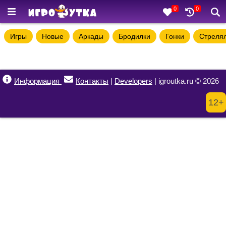
0
0
Игры
Новые
Аркады
Бродилки
Гонки
Стреля
Информация
Контакты
|
Developers
| igroutka.ru © 2026
12+