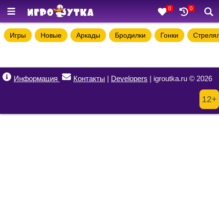
0
0
Игры
Новые
Аркады
Бродилки
Гонки
Стреля
Информация
Контакты
|
Developers
| igroutka.ru © 2026
12+