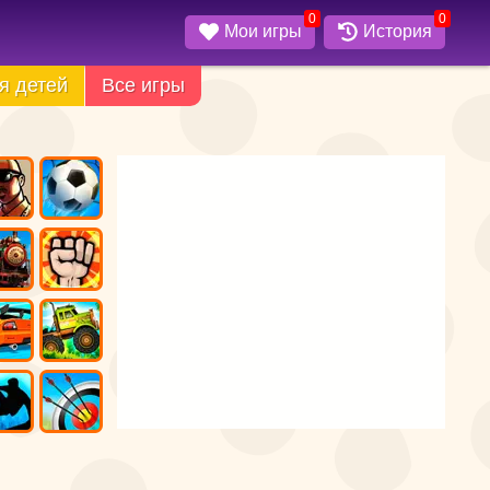
0
0
Мои игры
История
я детей
Все игры