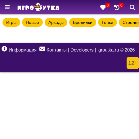
0
0
Игры
Новые
Аркады
Бродилки
Гонки
Стреля
Информация
Контакты
|
Developers
| igroutka.ru © 2026
12+