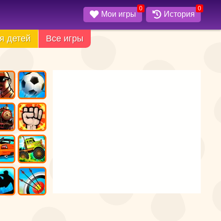
0
0
Мои игры
История
я детей
Все игры