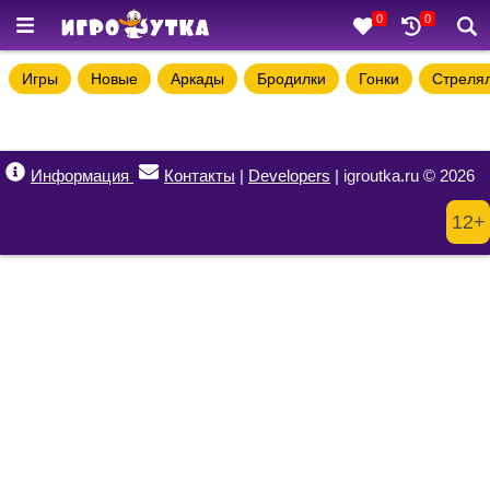
0
0
Игры
Новые
Аркады
Бродилки
Гонки
Стреля
Информация
Контакты
|
Developers
| igroutka.ru © 2026
12+