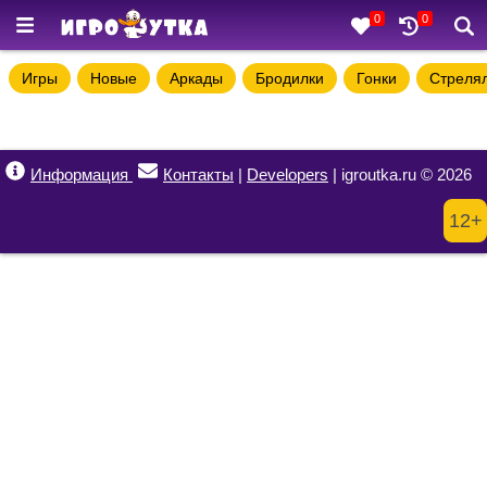
0
0
Игры
Новые
Аркады
Бродилки
Гонки
Стреля
Информация
Контакты
|
Developers
| igroutka.ru © 2026
12+