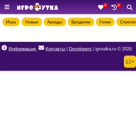
0
0
Игры
Новые
Аркады
Бродилки
Гонки
Стреля
Информация
Контакты
|
Developers
| igroutka.ru © 2026
12+