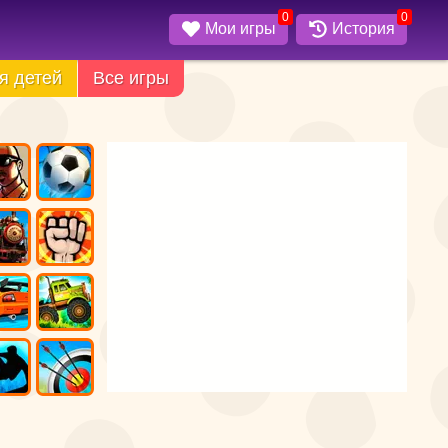
0
0
Мои игры
История
я детей
Все игры