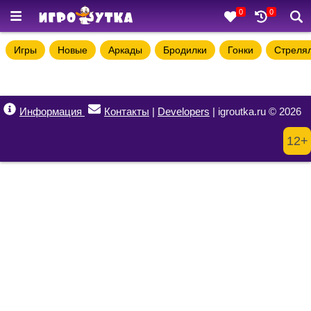
0
0
Игры
Новые
Аркады
Бродилки
Гонки
Стреля
Информация
Контакты
|
Developers
| igroutka.ru © 2026
12+