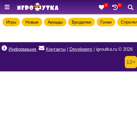
0
0
Игры
Новые
Аркады
Бродилки
Гонки
Стреля
Информация
Контакты
|
Developers
| igroutka.ru © 2026
12+