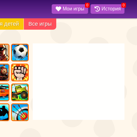
0
0
Мои игры
История
я детей
Все игры