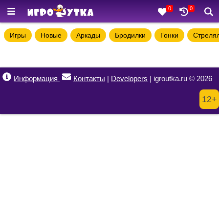
0
0
Игры
Новые
Аркады
Бродилки
Гонки
Стреля
Информация
Контакты
|
Developers
| igroutka.ru © 2026
12+