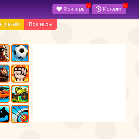
0
0
Мои игры
История
я детей
Все игры