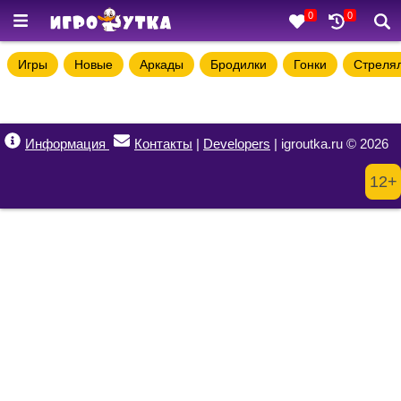
0
0
Игры
Новые
Аркады
Бродилки
Гонки
Стреля
Информация
Контакты
|
Developers
| igroutka.ru © 2026
12+