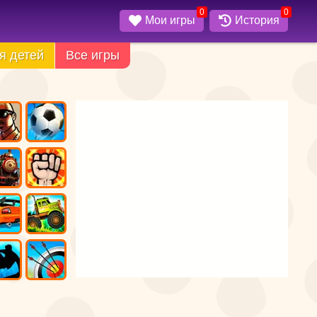
0
0
Мои игры
История
я детей
Все игры