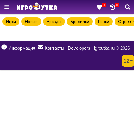
0
0
Игры
Новые
Аркады
Бродилки
Гонки
Стреля
Информация
Контакты
|
Developers
| igroutka.ru © 2026
12+