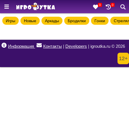
0
0
Игры
Новые
Аркады
Бродилки
Гонки
Стреля
Информация
Контакты
|
Developers
| igroutka.ru © 2026
12+