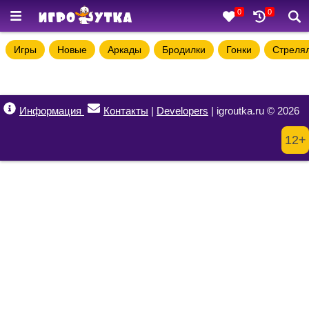
0
0
Игры
Новые
Аркады
Бродилки
Гонки
Стреля
Информация
Контакты
|
Developers
| igroutka.ru © 2026
12+