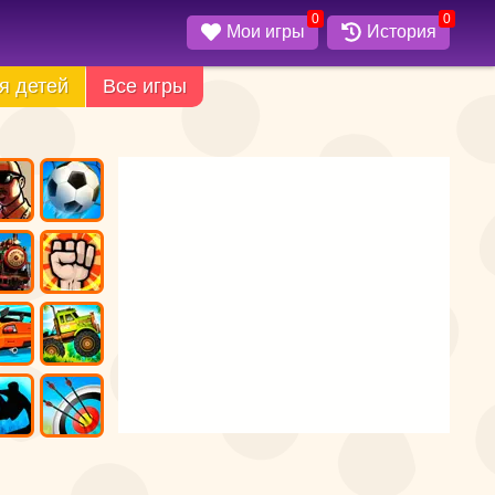
0
0
Мои игры
История
я детей
Все игры