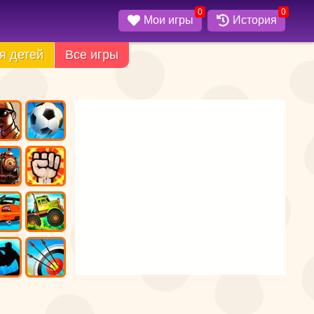
0
0
Мои игры
История
я детей
Все игры