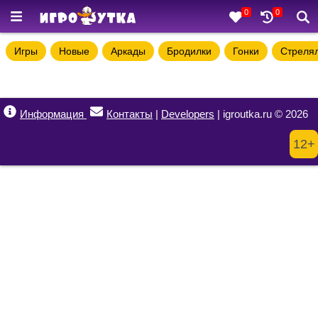
0
0
Игры
Новые
Аркады
Бродилки
Гонки
Стреля
Информация
Контакты
|
Developers
| igroutka.ru © 2026
12+