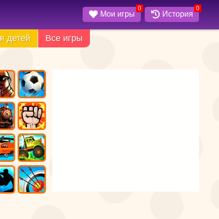
0
0
Мои игры
История
я детей
Все игры