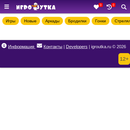
0
0
Игры
Новые
Аркады
Бродилки
Гонки
Стреля
Информация
Контакты
|
Developers
| igroutka.ru © 2026
12+