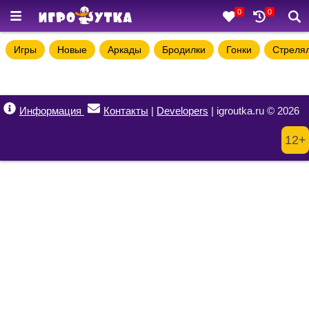
0
0
Игры
Новые
Аркады
Бродилки
Гонки
Стреля
Информация
Контакты
|
Developers
| igroutka.ru © 2026
12+